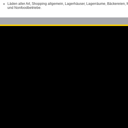
Läden aller Art, Shopping allgemein, Lagerhäuser, Lagerräume, Bäckereien,
und Nonfoodbetriebe.